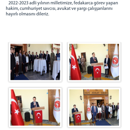
2022-2023 adli yılının milletimize, fedakarca görev yapan
Adalet Komisyonu
hakim, cumhuriyet savcısı, avukat ve yargı çalışşanlarını
Adalet Komisyon Personeli
hayırlı olmasını dileriz.
Tarama Merkezi
MAHKEMELER
Ağır Ceza Mahkemesi
Asliye Ceza Mahkemesi
Sulh Ceza Hakimliği
İnfaz Hakimliği
Asliye Hukuk Mahkemesi
Sulh Hukuk Mahkemesi
Ceza Mahkemeleri Personeli
Hukuk Mahkemeleri Personeli
BİRİMLER
Ön Büro
Oltu İcra Dairesi