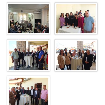
Oltu Adli Destek ve Mağdur Hizmetleri Müdürlüğü
Oltu Seçim Müdürlüğü
Oltu Denetimli Serbestlik Müdürlüğü
Denetimli Serbestlik Mevzuatı
Denetimli Serbestlik Görevleri
Denetimli Serbestlik Koruma Kurulları
Denetimli Serbestlik Sıkça Sorulan Sorular
Denetimli Serbestlik Ulaşım ve İletişim
MÜLHAKATLAR
Şenkaya Adliyesi
Oltu T Tipi Kapalı Ceza İnfaz Kurumu
Narman Açık Ceza İnfaz Kurumu
İLETİŞİM
Ulaşım ve İletişim Bilgileri
Dahili Telefonlar