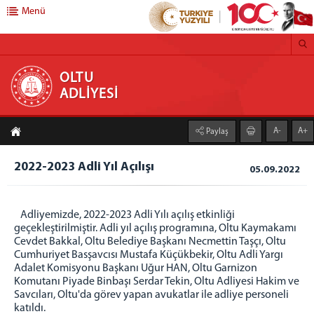
Menü
OLTU ADLİYESİ
OLTU
ADLİYESİ
BAŞSAVCILIK
A-
A+
Paylaş
Cumhuriyet Başsavcısı
Cumhuriyet Savcıları
2022-2023 Adli Yıl Açılışı
05.09.2022
Medya İletişim Bürosu
Savcılık Kalemi
Adliyemizde, 2022-2023 Adli Yılı açılış etkinliği
İdari İşler Müdürlüğü
geçekleştirilmiştir. Adli yıl açılış programına, Oltu Kaymakamı
Bilgi İşlem Bürosu
Cevdet Bakkal, Oltu Belediye Başkanı Necmettin Taşçı, Oltu
Cumhuriyet Basşavcısı Mustafa Küçükbekir, Oltu Adli Yargı
Adli Sicil Bürosu
Adalet Komisyonu Başkanı Uğur HAN, Oltu Garnizon
Adliye Santral
Komutanı Piyade Binbaşı Serdar Tekin, Oltu Adliyesi Hakim ve
Savcıları, Oltu'da görev yapan avukatlar ile adliye personeli
ADALET KOMİSYONU
katıldı.