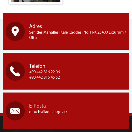
Adres
Şehitler Mahallesi Kale Caddesi No:1 PK:25400 Erzurum /
Oltu
Telefon
+90 442 816 22 06
+90 442 816 45 52
E-Posta
oltucbs
adalet.gov.tr