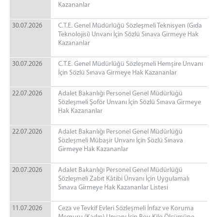
Oltu Adli Destek ve Mağdur Hizmetleri Müdürlüğü
Kazananlar
Oltu Seçim Müdürlüğü
30.07.2026
C.T.E. Genel Müdürlüğü Sözleşmeli Teknisyen (Gıda
Oltu Denetimli Serbestlik Müdürlüğü
Teknolojisi) Unvanı İçin Sözlü Sınava Girmeye Hak
Denetimli Serbestlik Mevzuatı
Kazananlar
Denetimli Serbestlik Görevleri
30.07.2026
C.T.E. Genel Müdürlüğü Sözleşmeli Hemşire Unvanı
Denetimli Serbestlik Koruma Kurulları
İçin Sözlü Sınava Girmeye Hak Kazananlar
Denetimli Serbestlik Sıkça Sorulan Sorular
22.07.2026
Adalet Bakanlığı Personel Genel Müdürlüğü
Denetimli Serbestlik Ulaşım ve İletişim
Sözleşmeli Şoför Unvanı İçin Sözlü Sınava Girmeye
MÜLHAKATLAR
Hak Kazananlar
Şenkaya Adliyesi
22.07.2026
Adalet Bakanlığı Personel Genel Müdürlüğü
Oltu T Tipi Kapalı Ceza İnfaz Kurumu
Sözleşmeli Mübaşir Unvanı İçin Sözlü Sınava
Girmeye Hak Kazananlar
Narman Açık Ceza İnfaz Kurumu
İLETİŞİM
20.07.2026
Adalet Bakanlığı Personel Genel Müdürlüğü
Sözleşmeli Zabıt Kâtibi Ünvanı İçin Uygulamalı
Ulaşım ve İletişim Bilgileri
Sınava Girmeye Hak Kazananlar Listesi
Dahili Telefonlar
11.07.2026
Ceza ve Tevkif Evleri Sözleşmeli İnfaz ve Koruma