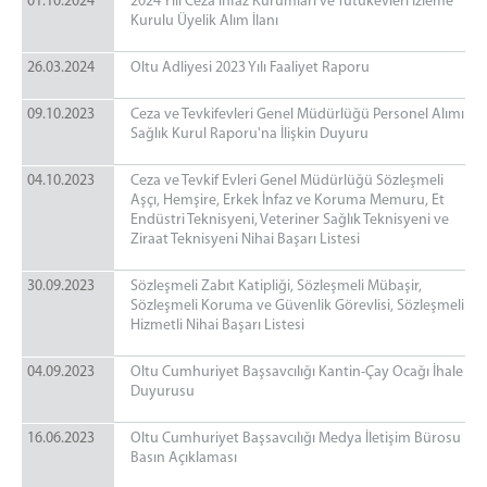
01.10.2024
2024 Yılı Ceza infaz Kurumları ve Tutukevleri İzleme
Kurulu Üyelik Alım İlanı
26.03.2024
Oltu Adliyesi 2023 Yılı Faaliyet Raporu
09.10.2023
Ceza ve Tevkifevleri Genel Müdürlüğü Personel Alımı
Sağlık Kurul Raporu'na İlişkin Duyuru
04.10.2023
Ceza ve Tevkif Evleri Genel Müdürlüğü Sözleşmeli
Aşçı, Hemşire, Erkek İnfaz ve Koruma Memuru, Et
Endüstri Teknisyeni, Veteriner Sağlık Teknisyeni ve
Ziraat Teknisyeni Nihai Başarı Listesi
30.09.2023
Sözleşmeli Zabıt Katipliği, Sözleşmeli Mübaşir,
Sözleşmeli Koruma ve Güvenlik Görevlisi, Sözleşmeli
Hizmetli Nihai Başarı Listesi
04.09.2023
Oltu Cumhuriyet Başsavcılığı Kantin-Çay Ocağı İhale
Duyurusu
16.06.2023
Oltu Cumhuriyet Başsavcılığı Medya İletişim Bürosu
Basın Açıklaması