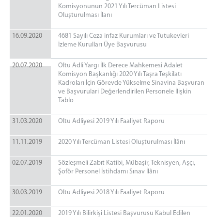
Komisyonunun 2021 Yılı Tercüman Listesi
Oluşturulması İlanı
16.09.2020
4681 Sayılı Ceza infaz Kurumları ve Tutukevleri
İzleme Kurulları Üye Başvurusu
20.07.2020
Oltu Adli Yargı İlk Derece Mahkemesi Adalet
Komisyon Başkanlığı 2020 Yılı Taşra Teşkilatı
Kadroları İçin Görevde Yükselme Sinavina Başvuran
ve Başvurulari Değerlendirilen Personele İlişkin
Tablo
31.03.2020
Oltu Adliyesi 2019 Yılı Faaliyet Raporu
11.11.2019
2020 Yılı Tercüman Listesi Oluşturulması İlânı
02.07.2019
Sözleşmeli Zabıt Katibi, Mübaşir, Teknisyen, Aşçı,
Şoför Personel İstihdamı Sınav İlânı
30.03.2019
Oltu Adliyesi 2018 Yılı Faaliyet Raporu
22.01.2020
2019 Yılı Bilirkişi Listesi Başvurusu Kabul Edilen