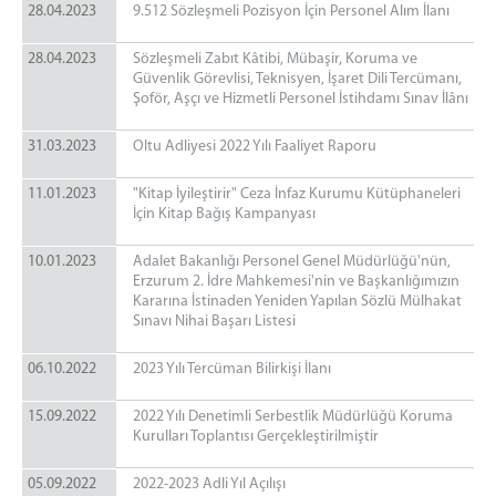
28.04.2023
9.512 Sözleşmeli Pozisyon İçin Personel Alım İlanı
28.04.2023
Sözleşmeli Zabıt Kâtibi, Mübaşir, Koruma ve
Güvenlik Görevlisi, Teknisyen, İşaret Dili Tercümanı,
Şoför, Aşçı ve Hizmetli Personel İstihdamı Sınav İlânı
31.03.2023
Oltu Adliyesi 2022 Yılı Faaliyet Raporu
11.01.2023
"Kitap İyileştirir" Ceza İnfaz Kurumu Kütüphaneleri
İçin Kitap Bağış Kampanyası
10.01.2023
Adalet Bakanlığı Personel Genel Müdürlüğü'nün,
Erzurum 2. İdre Mahkemesi'nin ve Başkanlığımızın
Kararına İstinaden Yeniden Yapılan Sözlü Mülhakat
Sınavı Nihai Başarı Listesi
06.10.2022
2023 Yılı Tercüman Bilirkişi İlanı
15.09.2022
2022 Yılı Denetimli Serbestlik Müdürlüğü Koruma
Kurulları Toplantısı Gerçekleştirilmiştir
05.09.2022
2022-2023 Adli Yıl Açılışı