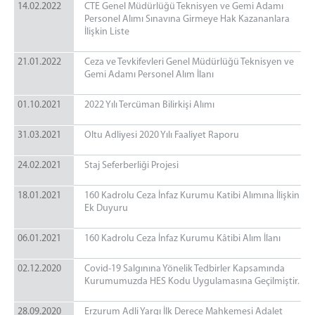
14.02.2022
CTE Genel Müdürlüğü Teknisyen ve Gemi Adamı
Personel Alımı Sınavına Girmeye Hak Kazananlara
İlişkin Liste
21.01.2022
Ceza ve Tevkifevleri Genel Müdürlüğü Teknisyen ve
Gemi Adamı Personel Alım İlanı
01.10.2021
2022 Yılı Tercüman Bilirkişi Alımı
31.03.2021
Oltu Adliyesi 2020 Yılı Faaliyet Raporu
24.02.2021
Staj Seferberliği Projesi
18.01.2021
160 Kadrolu Ceza İnfaz Kurumu Katibi Alımına İlişkin
Ek Duyuru
06.01.2021
160 Kadrolu Ceza İnfaz Kurumu Kâtibi Alım İlanı
02.12.2020
Covid-19 Salgınına Yönelik Tedbirler Kapsamında
Kurumumuzda HES Kodu Uygulamasına Geçilmiştir.
28.09.2020
Erzurum Adli Yargı İlk Derece Mahkemesi Adalet