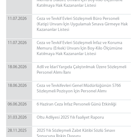
Memuru (Kadın) Unvanı İçin Boy-Kilo Ölçümüne
Katılmaya Hak Kazananlar Listesi
11.07.2026
Ceza ve Tevkif Evleri Sözleşmeli Büro Personeli
(Katip) Unvanı İçin Uygulamalı Sınava Girmeye Hak
Kazananlar Listesi
11.07.2026
Ceza ve Tevkif Evleri Sözleşmeli İnfaz ve Koruma
Memuru (Erkek) Unvanı İçin Boy-Kilo Ölçümüne
Katılmaya Hak Kazananlar Listesi
18.06.2026
Adlî ve İdarî Yargıda Çalıştırılmak Üzere Sözleşmeli
Personel Alımı İlanı
18.06.2026
Ceza ve Tevkifevleri Genel Müdürlüğünün 5766
Sözleşmeli Pozisyon İçin Personel Alımı
06.06.2026
6 Haziran Ceza İnfaz Personeli Günü Etkinliği
31.03.2026
Oltu Adliyesi 2025 Yılı Faaliyet Raporu
28.11.2025
2025 Yılı Sözleşmeli Zabıt Kâtibi Sözlü Sınavı
Sonucuna İlişkin Duyuru