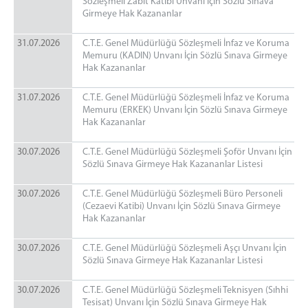
Sözleşmeli Zabıt Katibi Unvanı İçin Sözlü Sınava
Adalet Komisyonu
Girmeye Hak Kazananlar
Adalet Komisyon Personeli
31.07.2026
C.T.E. Genel Müdürlüğü Sözleşmeli İnfaz ve Koruma
Tarama Merkezi
Memuru (KADIN) Unvanı İçin Sözlü Sınava Girmeye
MAHKEMELER
Hak Kazananlar
Ağır Ceza Mahkemesi
31.07.2026
C.T.E. Genel Müdürlüğü Sözleşmeli İnfaz ve Koruma
Asliye Ceza Mahkemesi
Memuru (ERKEK) Unvanı İçin Sözlü Sınava Girmeye
Hak Kazananlar
Sulh Ceza Hakimliği
İnfaz Hakimliği
30.07.2026
C.T.E. Genel Müdürlüğü Sözleşmeli Şoför Unvanı İçin
Sözlü Sınava Girmeye Hak Kazananlar Listesi
Asliye Hukuk Mahkemesi
Sulh Hukuk Mahkemesi
30.07.2026
C.T.E. Genel Müdürlüğü Sözleşmeli Büro Personeli
Ceza Mahkemeleri Personeli
(Cezaevi Katibi) Unvanı İçin Sözlü Sınava Girmeye
Hak Kazananlar
Hukuk Mahkemeleri Personeli
BİRİMLER
30.07.2026
C.T.E. Genel Müdürlüğü Sözleşmeli Aşçı Unvanı İçin
Sözlü Sınava Girmeye Hak Kazananlar Listesi
Ön Büro
Oltu İcra Dairesi
30.07.2026
C.T.E. Genel Müdürlüğü Sözleşmeli Teknisyen (Sıhhi
Tesisat) Unvanı İçin Sözlü Sınava Girmeye Hak