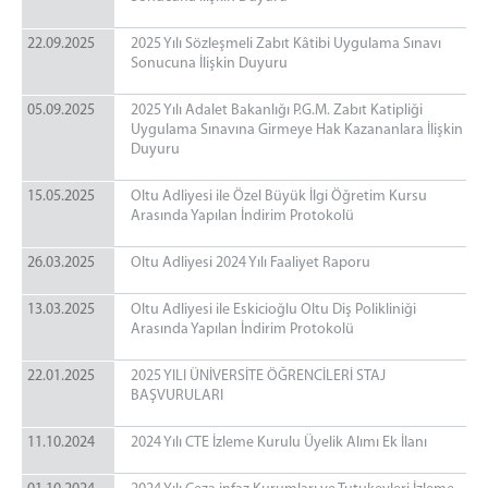
22.09.2025
2025 Yılı Sözleşmeli Zabıt Kâtibi Uygulama Sınavı
Sonucuna İlişkin Duyuru
05.09.2025
2025 Yılı Adalet Bakanlığı P.G.M. Zabıt Katipliği
Uygulama Sınavına Girmeye Hak Kazananlara İlişkin
Duyuru
15.05.2025
Oltu Adliyesi ile Özel Büyük İlgi Öğretim Kursu
Arasında Yapılan İndirim Protokolü
26.03.2025
Oltu Adliyesi 2024 Yılı Faaliyet Raporu
13.03.2025
Oltu Adliyesi ile Eskicioğlu Oltu Diş Polikliniği
Arasında Yapılan İndirim Protokolü
22.01.2025
2025 YILI ÜNİVERSİTE ÖĞRENCİLERİ STAJ
BAŞVURULARI
11.10.2024
2024 Yılı CTE İzleme Kurulu Üyelik Alımı Ek İlanı