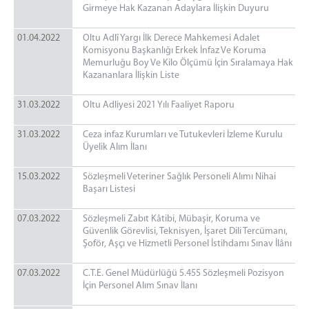
Girmeye Hak Kazanan Adaylara İlişkin Duyuru
01.04.2022
Oltu Adlî Yargı İlk Derece Mahkemesi Adalet
Komisyonu Başkanlığı Erkek İnfaz Ve Koruma
Memurluğu Boy Ve Kilo Ölçümü İçin Sıralamaya Hak
Kazananlara İlişkin Liste
31.03.2022
Oltu Adliyesi 2021 Yılı Faaliyet Raporu
31.03.2022
Ceza infaz Kurumları ve Tutukevleri İzleme Kurulu
Üyelik Alım İlanı
15.03.2022
Sözleşmeli Veteriner Sağlık Personeli Alımı Nihai
Başarı Listesi
07.03.2022
Sözleşmeli Zabıt Kâtibi, Mübaşir, Koruma ve
Güvenlik Görevlisi, Teknisyen, İşaret Dili Tercümanı,
Şoför, Aşçı ve Hizmetli Personel İstihdamı Sınav İlânı
07.03.2022
C.T.E. Genel Müdürlüğü 5.455 Sözleşmeli Pozisyon
İçin Personel Alım Sınav İlanı