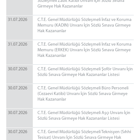
Sözleşmeli Zabıt Katibi Unvanı İçin Sözlü Sınava
Adalet Komisyonu
Girmeye Hak Kazananlar
Adalet Komisyon Personeli
31.07.2026
C.T.E. Genel Müdürlüğü Sözleşmeli İnfaz ve Koruma
Tarama Merkezi
Memuru (KADIN) Unvanı İçin Sözlü Sınava Girmeye
MAHKEMELER
Hak Kazananlar
Ağır Ceza Mahkemesi
31.07.2026
C.T.E. Genel Müdürlüğü Sözleşmeli İnfaz ve Koruma
Asliye Ceza Mahkemesi
Memuru (ERKEK) Unvanı İçin Sözlü Sınava Girmeye
Hak Kazananlar
Sulh Ceza Hakimliği
İnfaz Hakimliği
30.07.2026
C.T.E. Genel Müdürlüğü Sözleşmeli Şoför Unvanı İçin
Sözlü Sınava Girmeye Hak Kazananlar Listesi
Asliye Hukuk Mahkemesi
Sulh Hukuk Mahkemesi
30.07.2026
C.T.E. Genel Müdürlüğü Sözleşmeli Büro Personeli
Ceza Mahkemeleri Personeli
(Cezaevi Katibi) Unvanı İçin Sözlü Sınava Girmeye
Hak Kazananlar
Hukuk Mahkemeleri Personeli
BİRİMLER
30.07.2026
C.T.E. Genel Müdürlüğü Sözleşmeli Aşçı Unvanı İçin
Sözlü Sınava Girmeye Hak Kazananlar Listesi
Ön Büro
Oltu İcra Dairesi
30.07.2026
C.T.E. Genel Müdürlüğü Sözleşmeli Teknisyen (Sıhhi
Tesisat) Unvanı İçin Sözlü Sınava Girmeye Hak