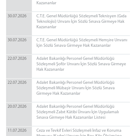
Oltu Adli Destek ve Mağdur Hizmetleri Müdürlüğü
Kazananlar
Oltu Seçim Müdürlüğü
30.07.2026
C.T.E. Genel Müdürlüğü Sözleşmeli Teknisyen (Gıda
Oltu Denetimli Serbestlik Müdürlüğü
Teknolojisi) Unvanı İçin Sözlü Sınava Girmeye Hak
Denetimli Serbestlik Mevzuatı
Kazananlar
Denetimli Serbestlik Görevleri
30.07.2026
C.T.E. Genel Müdürlüğü Sözleşmeli Hemşire Unvanı
Denetimli Serbestlik Koruma Kurulları
İçin Sözlü Sınava Girmeye Hak Kazananlar
Denetimli Serbestlik Sıkça Sorulan Sorular
22.07.2026
Adalet Bakanlığı Personel Genel Müdürlüğü
Denetimli Serbestlik Ulaşım ve İletişim
Sözleşmeli Şoför Unvanı İçin Sözlü Sınava Girmeye
MÜLHAKATLAR
Hak Kazananlar
Şenkaya Adliyesi
22.07.2026
Adalet Bakanlığı Personel Genel Müdürlüğü
Oltu T Tipi Kapalı Ceza İnfaz Kurumu
Sözleşmeli Mübaşir Unvanı İçin Sözlü Sınava
Girmeye Hak Kazananlar
Narman Açık Ceza İnfaz Kurumu
İLETİŞİM
20.07.2026
Adalet Bakanlığı Personel Genel Müdürlüğü
Sözleşmeli Zabıt Kâtibi Ünvanı İçin Uygulamalı
Ulaşım ve İletişim Bilgileri
Sınava Girmeye Hak Kazananlar Listesi
Dahili Telefonlar
11.07.2026
Ceza ve Tevkif Evleri Sözleşmeli İnfaz ve Koruma