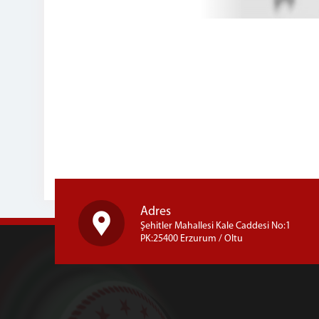
Adres
Şehitler Mahallesi Kale Caddesi No:1
PK:25400 Erzurum / Oltu