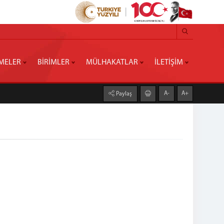
MELER
BİRİMLER
MÜLHAKATLAR
İLETİŞİM
A-
A+
Paylaş