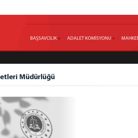
BAŞSAVCILIK
ADALET KOMİSYONU
MAHKE
etleri Müdürlüğü