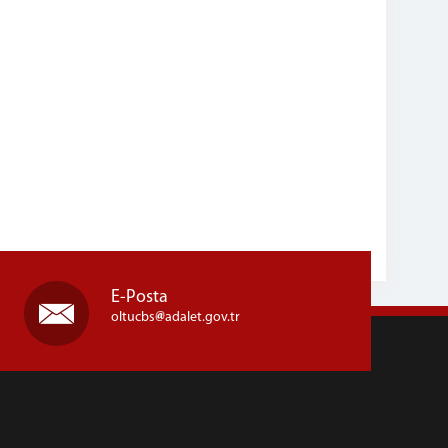
E-Posta
oltucbs
adalet.gov.tr