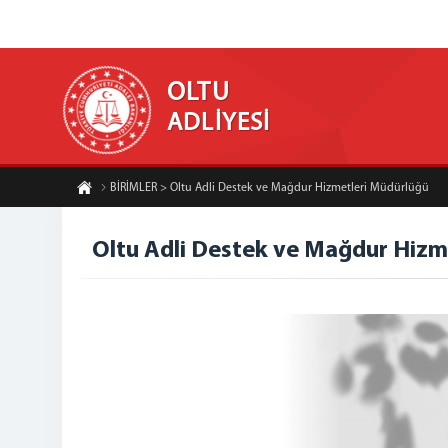
OLTU
ADLİYESİ
BİRİMLER > Oltu Adli Destek ve Mağdur Hizmetleri Müdürlüğü
Oltu Adli Destek ve Mağdur Hizm