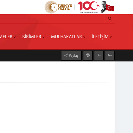
MELER
BİRİMLER
MÜLHAKATLAR
İLETİŞİM
A-
A+
Paylaş