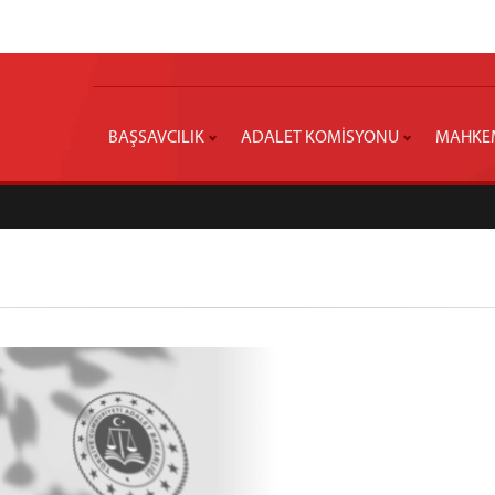
BAŞSAVCILIK
ADALET KOMİSYONU
MAHKE