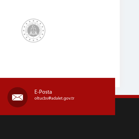
E-Posta
oltucbs
adalet.gov.tr