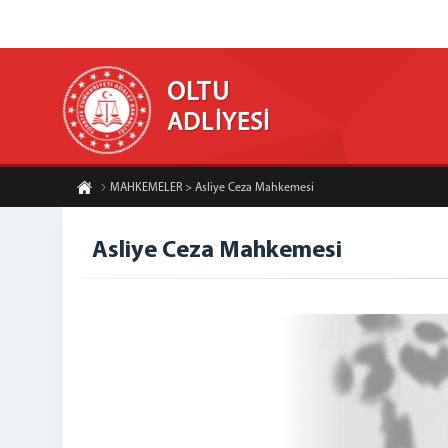
OLTU
ADLİYESİ
MAHKEMELER > Asliye Ceza Mahkemesi
Asliye Ceza Mahkemesi