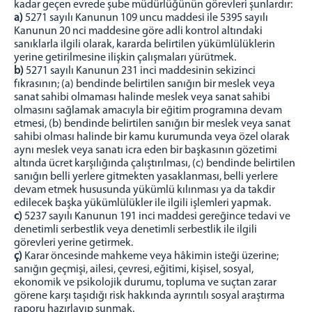
kadar geçen evrede şube müdürlüğünün görevleri şunlardır:
a)
5271 sayılı Kanunun 109 uncu maddesi ile 5395 sayılı
Kanunun 20 nci maddesine göre adli kontrol altındaki
sanıklarla ilgili olarak, kararda belirtilen yükümlülüklerin
yerine getirilmesine ilişkin çalışmaları yürütmek.
b)
5271 sayılı Kanunun 231 inci maddesinin sekizinci
fıkrasının; (a) bendinde belirtilen sanığın bir meslek veya
sanat sahibi olmaması halinde meslek veya sanat sahibi
olmasını sağlamak amacıyla bir eğitim programına devam
etmesi, (b) bendinde belirtilen sanığın bir meslek veya sanat
sahibi olması halinde bir kamu kurumunda veya özel olarak
aynı meslek veya sanatı icra eden bir başkasının gözetimi
altında ücret karşılığında çalıştırılması, (c) bendinde belirtilen
sanığın belli yerlere gitmekten yasaklanması, belli yerlere
devam etmek hususunda yükümlü kılınması ya da takdir
edilecek başka yükümlülükler ile ilgili işlemleri yapmak.
c)
5237 sayılı Kanunun 191 inci maddesi gereğince tedavi ve
denetimli serbestlik veya denetimli serbestlik ile ilgili
görevleri yerine getirmek.
ç)
Karar öncesinde mahkeme veya hâkimin isteği üzerine;
sanığın geçmişi, ailesi, çevresi, eğitimi, kişisel, sosyal,
ekonomik ve psikolojik durumu, topluma ve suçtan zarar
görene karşı taşıdığı risk hakkında ayrıntılı sosyal araştırma
raporu hazırlayıp sunmak.