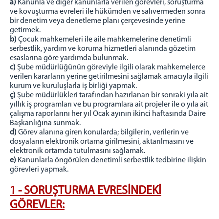
a)
Kanunla ve diğer kanunlarla verilen görevleri, soruşturma
Adalet Komisyonu
ve kovuşturma evreleri ile hükümden ve salıvermeden sonra
Adalet Komisyon Personeli
bir denetim veya denetleme planı çerçevesinde yerine
getirmek.
Tarama Merkezi
b)
Çocuk mahkemeleri ile aile mahkemelerine denetimli
serbestlik, yardım ve koruma hizmetleri alanında gözetim
MAHKEMELER
esaslarına göre yardımda bulunmak.
Ağır Ceza Mahkemesi
c)
Şube müdürlüğünün göreviyle ilgili olarak mahkemelerce
verilen kararların yerine getirilmesini sağlamak amacıyla ilgili
Asliye Ceza Mahkemesi
kurum ve kuruluşlarla iş birliği yapmak.
Sulh Ceza Hakimliği
ç)
Şube müdürlükleri tarafından hazırlanan bir sonraki yıla ait
yıllık iş programları ve bu programlara ait projeler ile o yıla ait
İnfaz Hakimliği
çalışma raporlarını her yıl Ocak ayının ikinci haftasında Daire
Asliye Hukuk Mahkemesi
Başkanlığına sunmak.
d)
Görev alanına giren konularda; bilgilerin, verilerin ve
Sulh Hukuk Mahkemesi
dosyaların elektronik ortama girilmesini, aktarılmasını ve
Ceza Mahkemeleri Personeli
elektronik ortamda tutulmasını sağlamak.
e)
Kanunlarla öngörülen denetimli serbestlik tedbirine ilişkin
Hukuk Mahkemeleri Personeli
görevleri yapmak.
BİRİMLER
1 - SORUŞTURMA EVRESİNDEKİ
Ön Büro
GÖREVLER:
Oltu İcra Dairesi