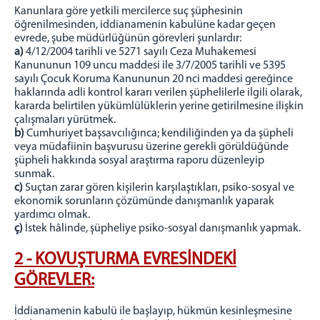
Oltu Adli Destek ve Mağdur Hizmetleri Müdürlüğü
Kanunlara göre yetkili mercilerce suç şüphesinin
Oltu Seçim Müdürlüğü
öğrenilmesinden, iddianamenin kabulüne kadar geçen
evrede, şube müdürlüğünün görevleri şunlardır:
Oltu Denetimli Serbestlik Müdürlüğü
a)
4/12/2004 tarihli ve 5271 sayılı Ceza Muhakemesi
Denetimli Serbestlik Mevzuatı
Kanununun 109 uncu maddesi ile 3/7/2005 tarihli ve 5395
sayılı Çocuk Koruma Kanununun 20 nci maddesi gereğince
Denetimli Serbestlik Görevleri
haklarında adli kontrol kararı verilen şüphelilerle ilgili olarak,
Denetimli Serbestlik Koruma Kurulları
kararda belirtilen yükümlülüklerin yerine getirilmesine ilişkin
çalışmaları yürütmek.
Denetimli Serbestlik Sıkça Sorulan Sorular
b)
Cumhuriyet başsavcılığınca; kendiliğinden ya da şüpheli
Denetimli Serbestlik Ulaşım ve İletişim
veya müdafiinin başvurusu üzerine gerekli görüldüğünde
şüpheli hakkında sosyal araştırma raporu düzenleyip
MÜLHAKATLAR
sunmak.
Şenkaya Adliyesi
c)
Suçtan zarar gören kişilerin karşılaştıkları, psiko-sosyal ve
ekonomik sorunların çözümünde danışmanlık yaparak
Oltu T Tipi Kapalı Ceza İnfaz Kurumu
yardımcı olmak.
Narman Açık Ceza İnfaz Kurumu
ç)
İstek hâlinde, şüpheliye psiko-sosyal danışmanlık yapmak.
İLETİŞİM
2 - KOVUŞTURMA EVRESİNDEKİ
Ulaşım ve İletişim Bilgileri
GÖREVLER:
Dahili Telefonlar
İddianamenin kabulü ile başlayıp, hükmün kesinleşmesine