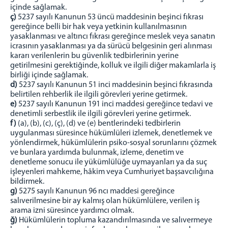
içinde sağlamak.
ç)
5237 sayılı Kanunun 53 üncü maddesinin beşinci fıkrası
gereğince belli bir hak veya yetkinin kullanılmasının
yasaklanması ve altıncı fıkrası gereğince meslek veya sanatın
icrasının yasaklanması ya da sürücü belgesinin geri alınması
kararı verilenlerin bu güvenlik tedbirlerinin yerine
getirilmesini gerektiğinde, kolluk ve ilgili diğer makamlarla iş
birliği içinde sağlamak.
d)
5237 sayılı Kanunun 51 inci maddesinin beşinci fıkrasında
belirtilen rehberlik ile ilgili görevleri yerine getirmek.
e)
5237 sayılı Kanunun 191 inci maddesi gereğince tedavi ve
denetimli serbestlik ile ilgili görevleri yerine getirmek.
f)
(a), (b), (c), (ç), (d) ve (e) bentlerindeki tedbirlerin
uygulanması süresince hükümlüleri izlemek, denetlemek ve
yönlendirmek, hükümlülerin psiko-sosyal sorunlarını çözmek
ve bunlara yardımda bulunmak, izleme, denetim ve
denetleme sonucu ile yükümlülüğe uymayanları ya da suç
işleyenleri mahkeme, hâkim veya Cumhuriyet başsavcılığına
bildirmek.
g)
5275 sayılı Kanunun 96 ncı maddesi gereğince
salıverilmesine bir ay kalmış olan hükümlülere, verilen iş
arama izni süresince yardımcı olmak.
ğ)
Hükümlülerin topluma kazandırılmasında ve salıvermeye