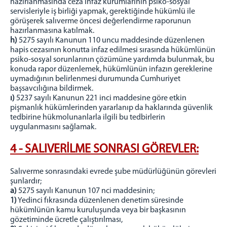
hazırlanmasında ceza infaz kurumlarının psiko-sosyal
servisleriyle iş birliği yapmak, gerektiğinde hükümlü ile
görüşerek salıverme öncesi değerlendirme raporunun
hazırlanmasına katılmak.
h)
5275 sayılı Kanunun 110 uncu maddesinde düzenlenen
hapis cezasının konutta infaz edilmesi sırasında hükümlünün
psiko-sosyal sorunlarının çözümüne yardımda bulunmak, bu
konuda rapor düzenlemek, hükümlünün infazın gereklerine
uymadığının belirlenmesi durumunda Cumhuriyet
başsavcılığına bildirmek.
ı)
5237 sayılı Kanunun 221 inci maddesine göre etkin
pişmanlık hükümlerinden yararlanıp da haklarında güvenlik
tedbirine hükmolunanlarla ilgili bu tedbirlerin
uygulanmasını sağlamak.
4 - SALIVERİLME SONRASI GÖREVLER:
Salıverme sonrasındaki evrede şube müdürlüğünün görevleri
şunlardır;
a)
5275 sayılı Kanunun 107 nci maddesinin;
1)
Yedinci fıkrasında düzenlenen denetim süresinde
hükümlünün kamu kuruluşunda veya bir başkasının
gözetiminde ücretle çalıştırılması,