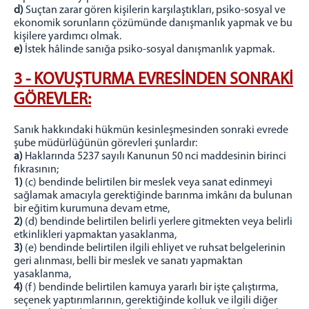
d)
Suçtan zarar gören kişilerin karşılaştıkları, psiko-sosyal ve
ekonomik sorunların çözümünde danışmanlık yapmak ve bu
kişilere yardımcı olmak.
e)
İstek hâlinde sanığa psiko-sosyal danışmanlık yapmak.
3 - KOVUŞTURMA EVRESİNDEN SONRAKİ
GÖREVLER:
Sanık hakkındaki hükmün kesinleşmesinden sonraki evrede
şube müdürlüğünün görevleri şunlardır:
a)
Haklarında 5237 sayılı Kanunun 50 nci maddesinin birinci
fıkrasının;
1)
(c) bendinde belirtilen bir meslek veya sanat edinmeyi
sağlamak amacıyla gerektiğinde barınma imkânı da bulunan
bir eğitim kurumuna devam etme,
2)
(d) bendinde belirtilen belirli yerlere gitmekten veya belirli
etkinlikleri yapmaktan yasaklanma,
3)
(e) bendinde belirtilen ilgili ehliyet ve ruhsat belgelerinin
geri alınması, belli bir meslek ve sanatı yapmaktan
yasaklanma,
4)
(f) bendinde belirtilen kamuya yararlı bir işte çalıştırma,
seçenek yaptırımlarının, gerektiğinde kolluk ve ilgili diğer