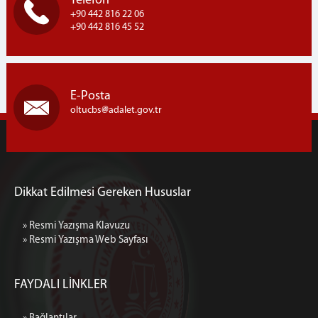
Telefon
+90 442 816 22 06
+90 442 816 45 52
E-Posta
oltucbs
adalet.gov.tr
Dikkat Edilmesi Gereken Hususlar
» Resmi Yazışma Klavuzu
» Resmi Yazışma Web Sayfası
FAYDALI LİNKLER