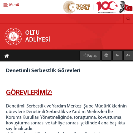
Menü
OLTU ADLİYESİ
OLTU
ADLİYESİ
BAŞSAVCILIK
A-
A+
Paylaş
Cumhuriyet Başsavcısı
Cumhuriyet Savcıları
Denetimli Serbestlik Görevleri
Medya İletişim Bürosu
Savcılık Kalemi
GÖREVLERİMİZ:
İdari İşler Müdürlüğü
Bilgi İşlem Bürosu
Denetimli Serbestlik ve Yardım Merkezi Şube Müdürlüklerinin
Adli Sicil Bürosu
görevleri; Denetimli Serbestlik ve Yardım Merkezleri İle
Adliye Santral
Koruma Kurulları Yönetmeliğinde; soruşturma, kovuşturma,
kovuşturma sonrası ve tahliye sonrası şeklinde 4 ana başlıkta
ADALET KOMİSYONU
sayılmaktadır.