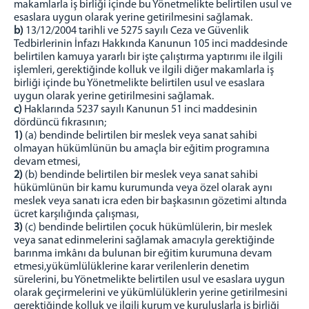
makamlarla iş birliği içinde bu Yönetmelikte belirtilen usul ve
esaslara uygun olarak yerine getirilmesini sağlamak.
b)
13/12/2004 tarihli ve 5275 sayılı Ceza ve Güvenlik
Tedbirlerinin İnfazı Hakkında Kanunun 105 inci maddesinde
belirtilen kamuya yararlı bir işte çalıştırma yaptırımı ile ilgili
işlemleri, gerektiğinde kolluk ve ilgili diğer makamlarla iş
birliği içinde bu Yönetmelikte belirtilen usul ve esaslara
uygun olarak yerine getirilmesini sağlamak.
c)
Haklarında 5237 sayılı Kanunun 51 inci maddesinin
dördüncü fıkrasının;
1)
(a) bendinde belirtilen bir meslek veya sanat sahibi
olmayan hükümlünün bu amaçla bir eğitim programına
devam etmesi,
2)
(b) bendinde belirtilen bir meslek veya sanat sahibi
hükümlünün bir kamu kurumunda veya özel olarak aynı
meslek veya sanatı icra eden bir başkasının gözetimi altında
ücret karşılığında çalışması,
3)
(c) bendinde belirtilen çocuk hükümlülerin, bir meslek
veya sanat edinmelerini sağlamak amacıyla gerektiğinde
barınma imkânı da bulunan bir eğitim kurumuna devam
etmesi,yükümlülüklerine karar verilenlerin denetim
sürelerini, bu Yönetmelikte belirtilen usul ve esaslara uygun
olarak geçirmelerini ve yükümlülüklerin yerine getirilmesini
gerektiğinde kolluk ve ilgili kurum ve kuruluşlarla iş birliği