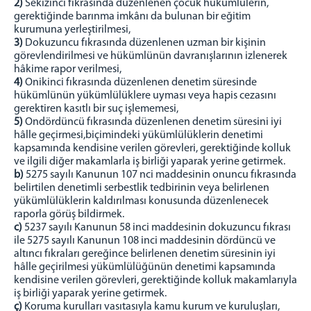
2)
Sekizinci fıkrasında düzenlenen çocuk hükümlülerin,
gerektiğinde barınma imkânı da bulunan bir eğitim
kurumuna yerleştirilmesi,
3)
Dokuzuncu fıkrasında düzenlenen uzman bir kişinin
görevlendirilmesi ve hükümlünün davranışlarının izlenerek
hâkime rapor verilmesi,
4)
Onikinci fıkrasında düzenlenen denetim süresinde
hükümlünün yükümlülüklere uyması veya hapis cezasını
gerektiren kasıtlı bir suç işlememesi,
5)
Ondördüncü fıkrasında düzenlenen denetim süresini iyi
hâlle geçirmesi,biçimindeki yükümlülüklerin denetimi
kapsamında kendisine verilen görevleri, gerektiğinde kolluk
ve ilgili diğer makamlarla iş birliği yaparak yerine getirmek.
b)
5275 sayılı Kanunun 107 nci maddesinin onuncu fıkrasında
belirtilen denetimli serbestlik tedbirinin veya belirlenen
yükümlülüklerin kaldırılması konusunda düzenlenecek
raporla görüş bildirmek.
c)
5237 sayılı Kanunun 58 inci maddesinin dokuzuncu fıkrası
ile 5275 sayılı Kanunun 108 inci maddesinin dördüncü ve
altıncı fıkraları gereğince belirlenen denetim süresinin iyi
hâlle geçirilmesi yükümlülüğünün denetimi kapsamında
kendisine verilen görevleri, gerektiğinde kolluk makamlarıyla
iş birliği yaparak yerine getirmek.
ç)
Koruma kurulları vasıtasıyla kamu kurum ve kuruluşları,