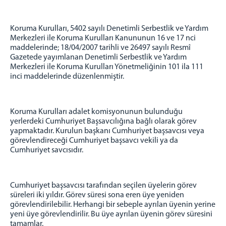
Adalet Komisyonu
Adalet Komisyon Personeli
Koruma Kurulları, 5402 sayılı Denetimli Serbestlik ve Yardım
Tarama Merkezi
Merkezleri ile Koruma Kurulları Kanununun 16 ve 17 nci
maddelerinde; 18/04/2007 tarihli ve 26497 sayılı Resmî
MAHKEMELER
Gazetede yayımlanan Denetimli Serbestlik ve Yardım
Ağır Ceza Mahkemesi
Merkezleri ile Koruma Kurulları Yönetmeliğinin 101 ila 111
inci maddelerinde düzenlenmiştir.
Asliye Ceza Mahkemesi
Sulh Ceza Hakimliği
İnfaz Hakimliği
Koruma Kurulları adalet komisyonunun bulunduğu
yerlerdeki Cumhuriyet Başsavcılığına bağlı olarak görev
Asliye Hukuk Mahkemesi
yapmaktadır. Kurulun başkanı Cumhuriyet başsavcısı veya
Sulh Hukuk Mahkemesi
görevlendireceği Cumhuriyet başsavcı vekili ya da
Cumhuriyet savcısıdır.
Ceza Mahkemeleri Personeli
Hukuk Mahkemeleri Personeli
BİRİMLER
Cumhuriyet başsavcısı tarafından seçilen üyelerin görev
süreleri iki yıldır. Görev süresi sona eren üye yeniden
Ön Büro
görevlendirilebilir. Herhangi bir sebeple ayrılan üyenin yerine
Oltu İcra Dairesi
yeni üye görevlendirilir. Bu üye ayrılan üyenin görev süresini
tamamlar.