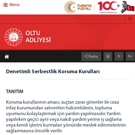
Menü
OLTU ADLİYESİ
OLTU
ADLİYESİ
BAŞSAVCILIK
A-
A+
Paylaş
Cumhuriyet Başsavcısı
Cumhuriyet Savcıları
Denetimli Serbestlik Koruma Kurulları
Medya İletişim Bürosu
Savcılık Kalemi
TANITIM
İdari İşler Müdürlüğü
Bilgi İşlem Bürosu
Koruma kurullarının amacı; suçtan zarar görenler ile ceza
infaz kurumundan salıverilen hükümlülerin, topluma
Adli Sicil Bürosu
uyumunu kolaylaştırmak için yardım yapılmasıdır. Yardım
Adliye Santral
yapılırken geçici ayni veya nakdi yardım yerine iş sağlama
veya kendi işlerini kurmaları yönünde meslek edinmelerinin
ADALET KOMİSYONU
sağlanmasına öncelik verilir.