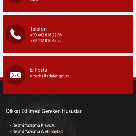
Telefon
+90 442 816 22 06
+90 442 816 45 52
E-Posta
oltucbs
adalet.gov.tr
Dikkat Edilmesi Gereken Hususlar
» Resmi Yazışma Klavuzu
» Resmi Yazışma Web Sayfası