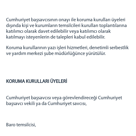
Oltu Adli Destek ve Mağdur Hizmetleri Müdürlüğü
Oltu Seçim Müdürlüğü
Oltu Denetimli Serbestlik Müdürlüğü
Cumhuriyet başsavcısının onayı ile koruma kurulları üyeleri
Denetimli Serbestlik Mevzuatı
dışında kişi ve kurumların temsilcileri kurulları toplantılarına
katılımcı olarak davet edilebilir veya katılımcı olarak
Denetimli Serbestlik Görevleri
katılmayı isteyenlerin de talepleri kabul edilebilir.
Denetimli Serbestlik Koruma Kurulları
Koruma kurullarının yazı işleri hizmetleri, denetimli serbestlik
Denetimli Serbestlik Sıkça Sorulan Sorular
ve yardım merkezi şube müdürlüğünce yürütülür.
Denetimli Serbestlik Ulaşım ve İletişim
MÜLHAKATLAR
Şenkaya Adliyesi
KORUMA KURULLARI ÜYELERİ
Oltu T Tipi Kapalı Ceza İnfaz Kurumu
Narman Açık Ceza İnfaz Kurumu
Cumhuriyet başsavcısı veya görevlendireceği Cumhuriyet
başsavcı vekili ya da Cumhuriyet savcısı,
İLETİŞİM
Ulaşım ve İletişim Bilgileri
Dahili Telefonlar
Baro temsilcisi,