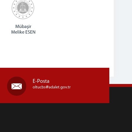
Mübaşir
Melike ESEN
E-Posta
oltucbs
adalet.gov.tr