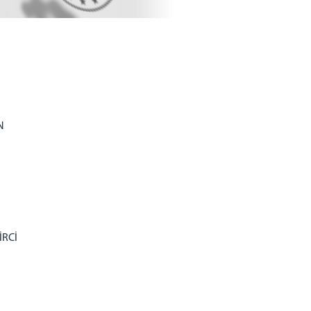
ü
N
ü
İRCİ