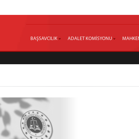
BAŞSAVCILIK
ADALET KOMİSYONU
MAHKE