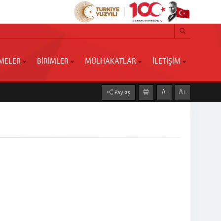
MELER
BİRİMLER
MÜLHAKATLAR
İLETİŞİM
A-
A+
Paylaş