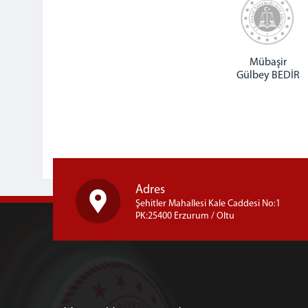
Mübaşir
Gülbey BEDİR
Adres
Şehitler Mahallesi Kale Caddesi No:1
PK:25400 Erzurum / Oltu