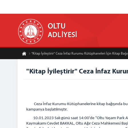
OLTU
ADLİYESİ
"Kitap İyileştirir" Ceza İnfaz Kurumu Kütüphaneleri İçin Kitap Ba
"Kitap İyileştirir" Ceza İnfaz Ku
Ceza İnfaz Kurumu Kütüphanelerine kitap bağışında bulunar
kampanya başlatılmıştır.
10.01.2023 Salı günü saat 14:00'de “Oltu Yaşam Park AVM”
Kaymakamı Cevdet BAKKAL, Oltu Ağır Ceza Mahkemesi Başkan