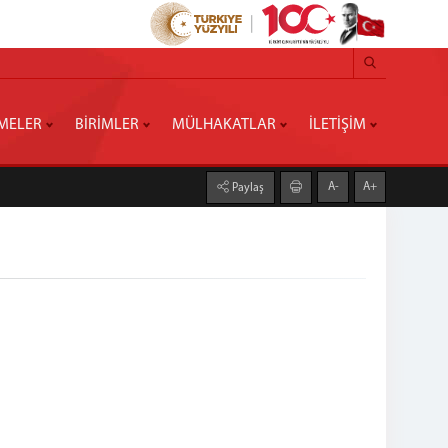
MELER
BİRİMLER
MÜLHAKATLAR
İLETİŞİM
A-
A+
Paylaş