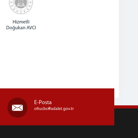
Hizmetli
Doğukan AVCI
E-Posta
oltucbs
adalet.gov.tr