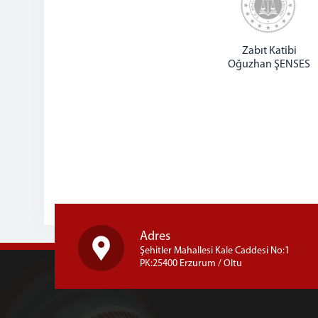
Zabıt Katibi
Oğuzhan ŞENSES
Adres
Şehitler Mahallesi Kale Caddesi No:1
PK:25400 Erzurum / Oltu