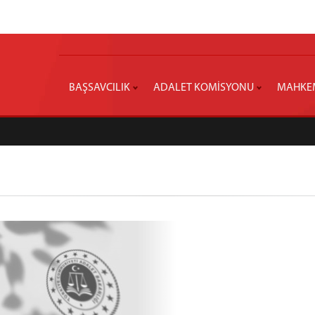
BAŞSAVCILIK
ADALET KOMİSYONU
MAHKE